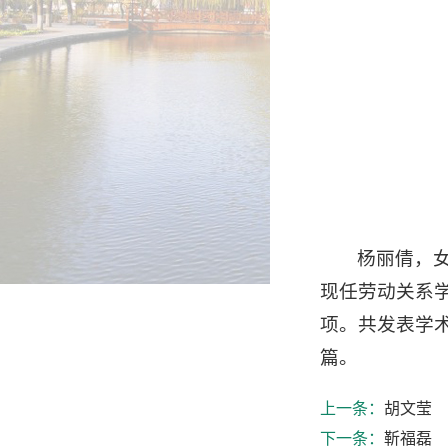
杨丽倩，
现任劳动关系
项。共发表学术
篇。
上一条：
胡文莹
下一条：
靳福磊